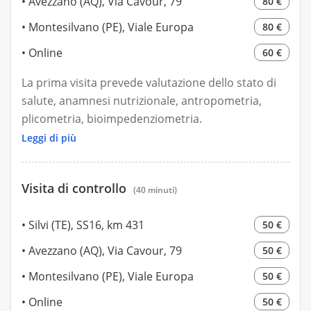
Avezzano (AQ), Via Cavour, 79
80 €
Montesilvano (PE), Viale Europa
80 €
Online
60 €
La prima visita prevede valutazione dello stato di
salute, anamnesi nutrizionale, antropometria,
plicometria, bioimpedenziometria.
In seguito viene rilasciato il piano
Leggi di più
alimentare su misura.
Visita di controllo
(40 minuti)
Silvi (TE), SS16, km 431
50 €
Avezzano (AQ), Via Cavour, 79
50 €
Montesilvano (PE), Viale Europa
50 €
Online
50 €