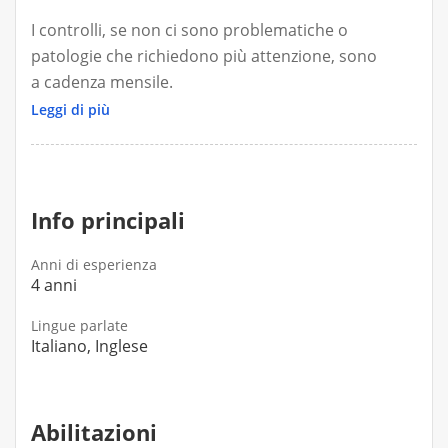
I controlli, se non ci sono problematiche o
patologie che richiedono più attenzione, sono
a cadenza mensile.
Ogni controllo viene ripetuto l'esame con il
Leggi di più
bioimpedenziometro
Info principali
Anni di esperienza
4 anni
Lingue parlate
Italiano, Inglese
Abilitazioni