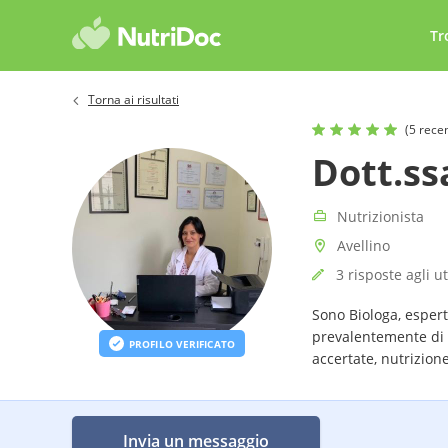
Tr
Torna ai risultati
(5 rece
Dott.ss
Nutrizionista
Avellino
3 risposte agli u
Sono Biologa, esper
prevalentemente di 
PROFILO VERIFICATO
accertate, nutrizion
allattamento, Intoll
Invia un messaggio