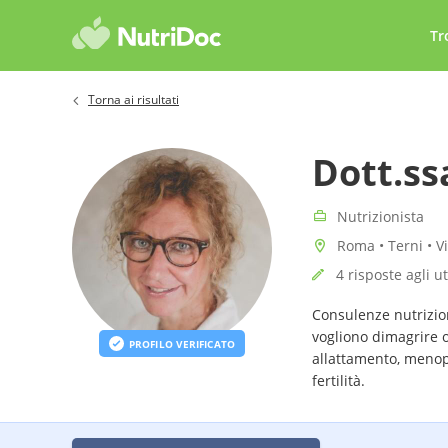
Tr
Torna ai risultati
Dott.s
Nutrizionista
Roma • Terni • V
4 risposte agli u
Consulenze nutrizion
vogliono dimagrire 
PROFILO VERIFICATO
allattamento, menopa
fertilità.