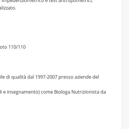
 impedenziometrico e test antropometrici,
lizzato.
voto 110/110
le di qualità dal 1997-2007 presso aziende del
ali e insegnamento) come Biologa Nutrizionista da