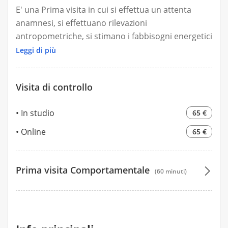
E' una Prima visita in cui si effettua un attenta
anamnesi, si effettuano rilevazioni
antropometriche, si stimano i fabbisogni energetici
e nutritivi , si analizzano i parametri vitali (lettura
Leggi di più
esami, referti e diagnosi di patologie) il tutto per la
definizione degli obiettivi e dei percorsi nutrizionali
Visita di controllo
adeguati. Puo' comprendere l'elaborazione di un
piano nutrizionale, un menu, una dieta e/o una
In studio
65 €
analisi della composizione corporea tramite
bioimpedenziometria (particolarmente indicata nei
Online
65 €
soggetti sportivi)
Prima visita Comportamentale
(60 minuti)
125 €
125 €